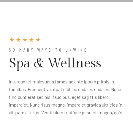
SO MANY WAYS TO UNWIND
Spa & Wellness
Interdum et malesuada fames ac ante ipsum primis in
faucibus. Praesent volutpat nibh ac sodales sodales. Nunc
tincidunt erat sed nisi faucibus, eget sagittis libero
imperdiet. Nunc risus magna, imperdiet gravida ultricies in,
aliquam a tortor. Vestibulum tristique posuere magna, quis
elementum neque luctus non. Aenean sed arcu efficitur,
commodo justo ut, accumsan massa. Vivamus ac risus in